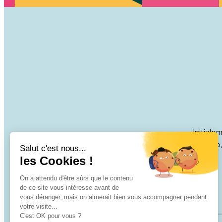
Initial
handicap,