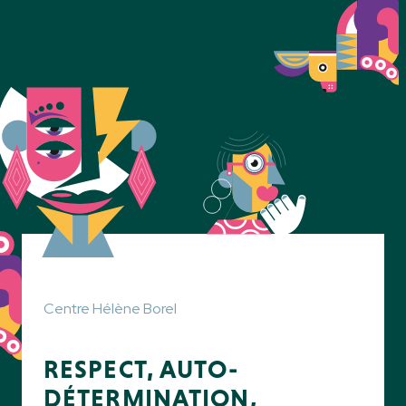
Centre Hélène Borel
RESPECT, AUTO-
DÉTERMINATION,