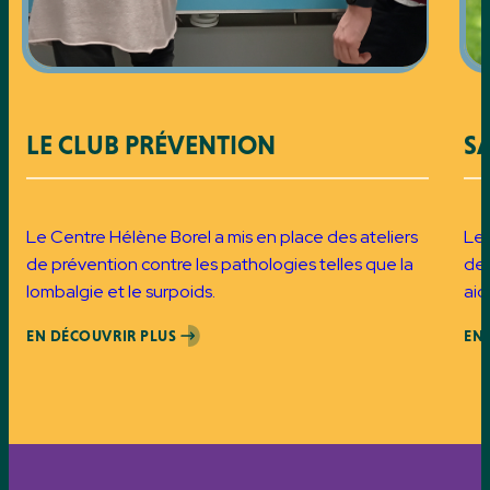
LE CLUB PRÉVENTION
S
Le Centre Hélène Borel a mis en place des ateliers
Le 
de prévention contre les pathologies telles que la
de
lombalgie et le surpoids.
aid
EN DÉCOUVRIR PLUS
EN